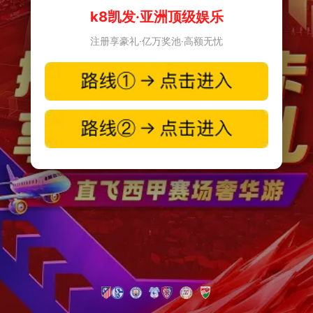
k8凯发·亚洲顶级娱乐
注册享豪礼·亿万奖池·高额无忧